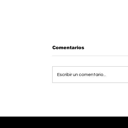
Comentarios
Escribir un comentario...
Músico generaleño
busca cumplir el sueño
de estudiar una
maestría en Estados
Unidos