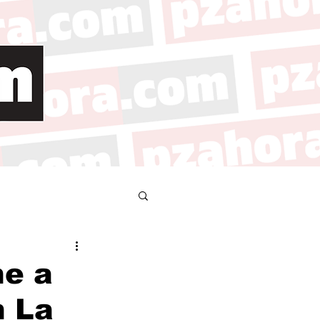
ne a
n La