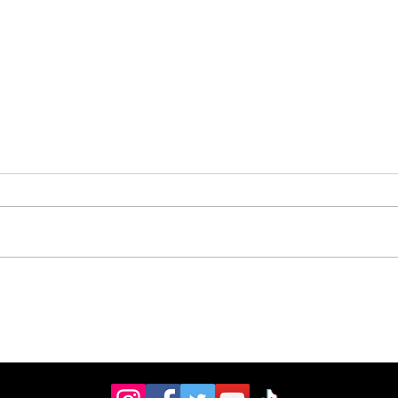
Estudiantes del Colegio
Vec
Científico de Pérez
com
Zeledón competirán en
Mun
Olimpiada de Robótica
arr
en Estados Unidos
pea