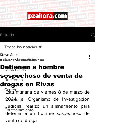
Entrada
Todas las noticias
Steve Arias
Todas las noticias
8 mar 2024
1 min de lectura
Detienen a hombre
Destacadas
sospechoso de venta de
Recientes
drogas en Rivas
Cantón
Esta mañana de viernes 8 de marzo de 
2024, el Organismo de Investigación 
Deportes
Judicial, realizó un allanamiento para 
Entretenimiento
detener a un hombre sospechoso de 
venta de droga. 