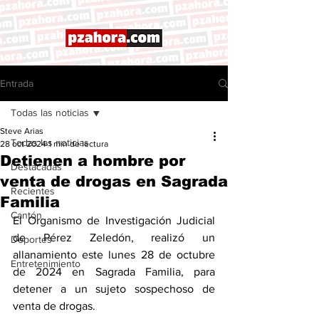
Entrada
Todas las noticias
Steve Arias
Todas las noticias
28 oct 2024
1 min de lectura
Detienen a hombre por
Destacadas
venta de drogas en Sagrada
Recientes
Familia
Cantón
El Organismo de Investigación Judicial 
de Pérez Zeledón, realizó un 
Deportes
allanamiento este lunes 28 de octubre 
Entretenimiento
de 2024 en Sagrada Familia, para 
detener a un sujeto sospechoso de 
venta de drogas. 