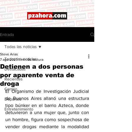
Entrada
Todas las noticias
Steve Arias
Todas las noticias
7 ago 2025
1 min de lectura
Detienen a dos personas
Destacadas
por aparente venta de
Recientes
droga
Cantón
El Organismo de Investigación Judicial 
de Buenos Aires allanó una estructura 
Deportes
tipo búnker en el barrio Azteca, donde 
Entretenimiento
detuvieron a una mujer que, junto con 
un hombre, figura como sospechosa de 
vender drogas mediante la modalidad 