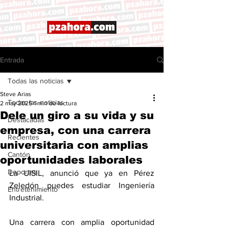
Entrada
Todas las noticias
Steve Arias
Todas las noticias
2 may 2025
1 min de lectura
Dele un giro a su vida y su
Destacadas
empresa, con una carrera
Recientes
universitaria con amplias
Cantón
oportunidades laborales
Deportes
La UISIL, anunció que ya en Pérez 
Zeledón puedes estudiar Ingeniería 
Entretenimiento
Industrial. 
Una carrera con amplia oportunidad 