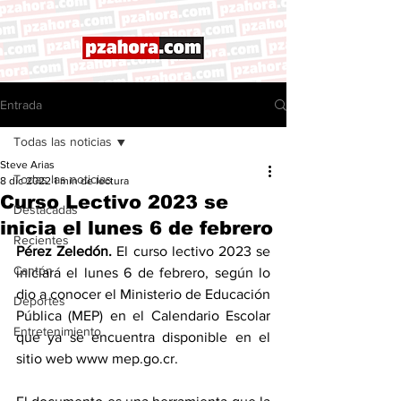
Entrada
Todas las noticias
Steve Arias
Todas las noticias
8 dic 2022
1 min de lectura
Curso Lectivo 2023 se
Destacadas
inicia el lunes 6 de febrero
Recientes
Pérez Zeledón.
 El curso lectivo 2023 se 
Cantón
iniciará el lunes 6 de febrero, según lo 
dio a conocer el Ministerio de Educación 
Deportes
Pública (MEP) en el Calendario Escolar 
Entretenimiento
que ya se encuentra disponible en el 
sitio web www mep.go.cr. 