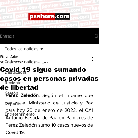
Entrada
Todas las noticias
Steve Arias
Todas las noticias
20 ene 2022
1 min de lectura
Covid 19 sigue sumando
Destacadas
casos en personas privadas
Recientes
de libertad
Cantón
Pérez Zeledón.
 Según el informe que 
realiza el Ministerio de Justicia y Paz 
Deportes
para hoy 20 de enero de 2022, el CAI 
Entretenimiento
Antonio Bastida de Paz en Palmares de 
Pérez Zeledón sumó 10 casos nuevos de 
Covid 19. 