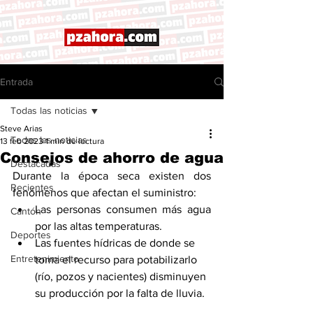
Entrada
Todas las noticias
Steve Arias
Todas las noticias
13 feb 2023
1 min de lectura
Consejos de ahorro de agua
Destacadas
Durante la época seca existen dos 
Recientes
fenómenos que afectan el suministro: 
Las personas consumen más agua 
Cantón
por las altas temperaturas.
Deportes
Las fuentes hídricas de donde se 
Entretenimiento
toma el recurso para potabilizarlo 
(río, pozos y nacientes) disminuyen 
su producción por la falta de lluvia.