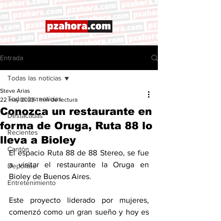
Entrada
Todas las noticias
Steve Arias
Todas las noticias
22 may 2023
1 min de lectura
Conozca un restaurante en
Destacadas
forma de Oruga, Ruta 88 lo
Recientes
lleva a Bioley
Cantón
El espacio Ruta 88 de 88 Stereo, se fue 
a visitar el restaurante la Oruga en 
Deportes
Bioley de Buenos Aires. 
Entretenimiento
Este proyecto liderado por mujeres, 
comenzó como un gran sueño y hoy es 