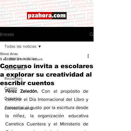
Entrada
Todas las noticias
Steve Arias
Todas las noticias
9 abr 2021
2 min de lectura
Concurso invita a escolares
Destacadas
a explorar su creatividad al
Recientes
escribir cuentos
Cantón
Pérez Zeledón.
 Con el propósito de 
Deportes
celebrar el Día Internacional del Libro y 
fomentar el gusto por la escritura desde 
Entretenimiento
la niñez, la organización educativa 
Carretica Cuentera y el Ministerio de 