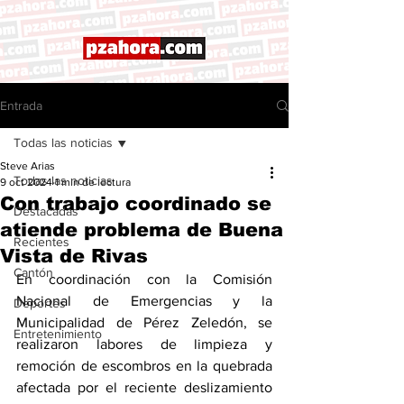
Entrada
Todas las noticias
Steve Arias
Todas las noticias
9 oct 2024
1 min de lectura
Con trabajo coordinado se
Destacadas
atiende problema de Buena
Recientes
Vista de Rivas
Cantón
En coordinación con la Comisión 
Nacional de Emergencias y la 
Deportes
Municipalidad de Pérez Zeledón, se 
Entretenimiento
realizaron labores de limpieza y 
remoción de escombros en la quebrada 
afectada por el reciente deslizamiento 