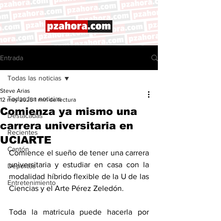
Entrada
Todas las noticias
Steve Arias
Todas las noticias
12 may 2025
1 min de lectura
Comienza ya mismo una
Destacadas
carrera universitaria en
Recientes
UCIARTE
Cantón
Comience el sueño de tener una carrera 
universitaria y estudiar en casa con la 
Deportes
modalidad híbrido flexible de la U de las 
Entretenimiento
Ciencias y el Arte Pérez Zeledón. 
Toda la matricula puede hacerla por 