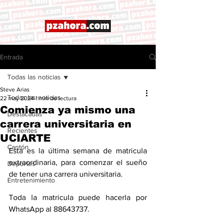
Entrada
Todas las noticias
Steve Arias
Todas las noticias
22 may 2024
1 min de lectura
Comienza ya mismo una
Destacadas
carrera universitaria en
Recientes
UCIARTE
Cantón
Esta es la última semana de matricula 
extraordinaria, para comenzar el sueño 
Deportes
de tener una carrera universitaria. 
Entretenimiento
Toda la matricula puede hacerla por 
WhatsApp al 88643737. 