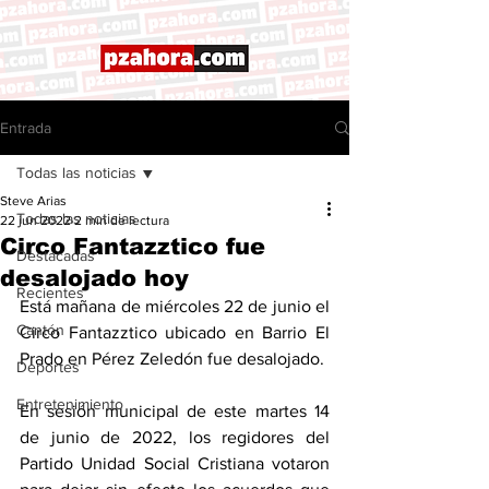
Entrada
Todas las noticias
Steve Arias
Todas las noticias
22 jun 2022
2 min de lectura
Circo Fantazztico fue
Destacadas
desalojado hoy
Recientes
Está mañana de miércoles 22 de junio el 
Cantón
Circo Fantazztico ubicado en Barrio El 
Prado en Pérez Zeledón fue desalojado. 
Deportes
Entretenimiento
En sesión municipal de este martes 14 
de junio de 2022, los regidores del 
Partido Unidad Social Cristiana votaron 