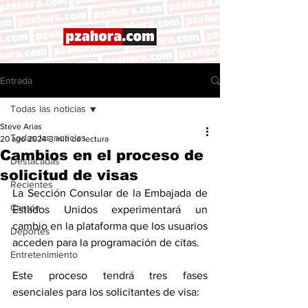
Entrada
Todas las noticias
Steve Arias
Todas las noticias
20 ago 2024
3 min de lectura
Cambios en el proceso de
Destacadas
solicitud de visas
Recientes
La Sección Consular de la Embajada de 
Cantón
Estados Unidos experimentará un 
cambio en la plataforma que los usuarios 
Deportes
acceden para la programación de citas.
Entretenimiento
Este proceso tendrá tres fases 
esenciales para los solicitantes de visa: