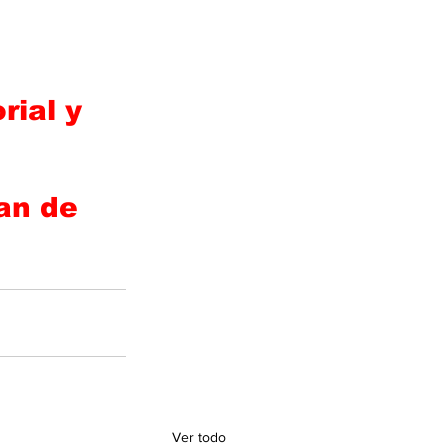
ial y 
an de 
Ver todo