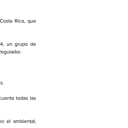
osta Rica, que 
4, un grupo de 
Regulador. 
s. 
uenta todas las 
 el ambiental, 