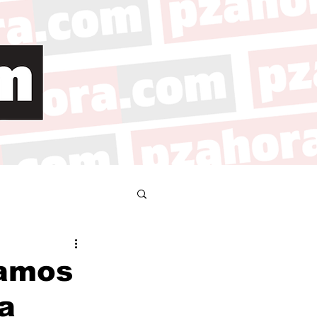
tamos
a