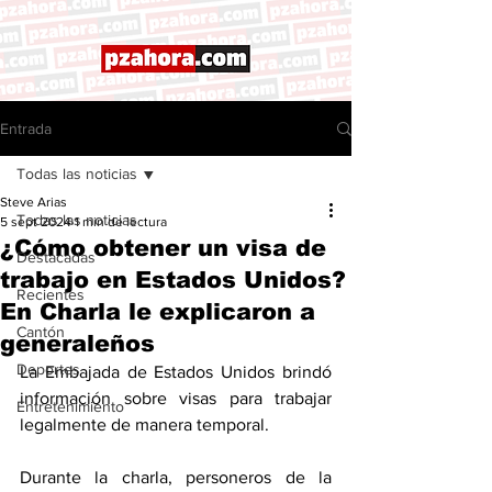
Entrada
Todas las noticias
Steve Arias
Todas las noticias
5 sept 2024
1 min de lectura
¿Cómo obtener un visa de
Destacadas
trabajo en Estados Unidos?
Recientes
En Charla le explicaron a
Cantón
generaleños
Deportes
La Embajada de Estados Unidos brindó 
información sobre visas para trabajar 
Entretenimiento
legalmente de manera temporal. 
Durante la charla, personeros de la 