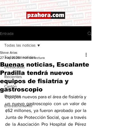
Entrada
Todas las noticias
Steve Arias
Todas las noticias
27 may 2025
1 min de lectura
Buenas noticias, Escalante
Destacadas
Pradilla tendrá nuevos
Recientes
equipos de fisiatría y
Cantón
gastroscopio
Deportes
Equipos nuevos para el área de fisiatría y 
un nuevo gastroscopio con un valor de 
Entretenimiento
¢62 millones, ya fueron aprobado por la 
Junta de Protección Social, que a través 
de la Asociación Pro Hospital de Pérez 