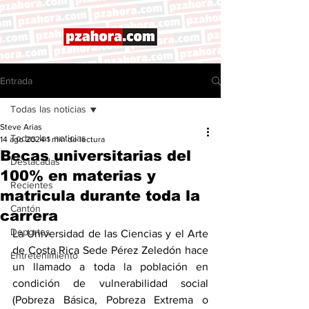
Entrada
Todas las noticias
Steve Arias
Todas las noticias
14 ago 2024
1 min de lectura
Becas universitarias del
Destacadas
100% en materias y
Recientes
matricula durante toda la
Cantón
carrera
Deportes
La Universidad de las Ciencias y el Arte 
de Costa Rica Sede Pérez Zeledón hace 
Entretenimiento
un llamado a toda la población en 
condición de vulnerabilidad social 
(Pobreza Básica, Pobreza Extrema o 