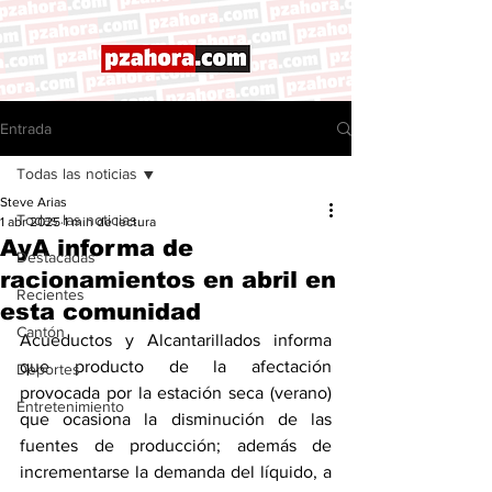
Entrada
Todas las noticias
Steve Arias
Todas las noticias
1 abr 2025
1 min de lectura
AyA informa de
Destacadas
racionamientos en abril en
Recientes
esta comunidad
Cantón
Acueductos y Alcantarillados informa 
que producto de la afectación 
Deportes
provocada por la estación seca (verano) 
Entretenimiento
que ocasiona la disminución de las 
fuentes de producción; además de 
incrementarse la demanda del líquido, a 