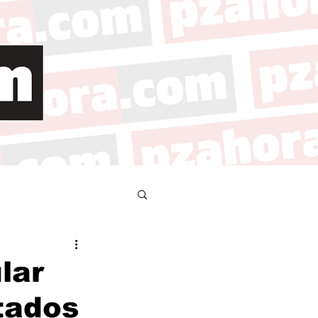
lar
tados