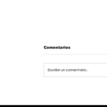
Comentarios
Escribir un comentario...
Estudiantes del Colegio
Científico de Pérez
Zeledón competirán en
Olimpiada de Robótica
en Estados Unidos