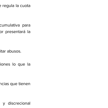
regula la cuota 
umulativa para 
r presentará la 
tar abusos. 
ones lo que la 
ncias que tienen 
y discrecional 