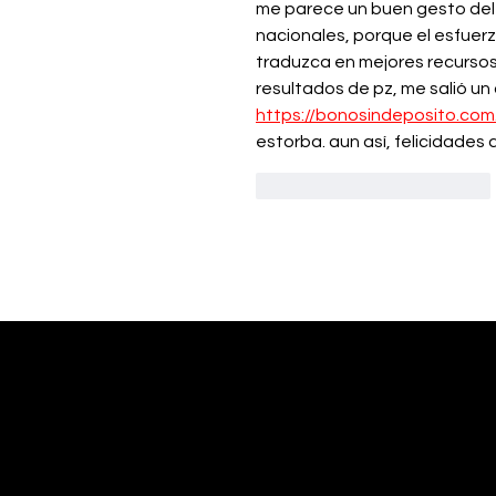
me parece un buen gesto del 
nacionales, porque el esfuerz
traduzca en mejores recursos
resultados de pz, me salió un 
https://bonosindeposito.com
estorba. aun así, felicidades
Me gusta
Reaccionar