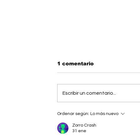
1 comentario
Escribir un comentario...
Todo listo: Municipal
Ordenar según:
Lo más nuevo
Pérez Zeledón presentó
su plantilla antes del
Zorro Crash
debut
31 ene