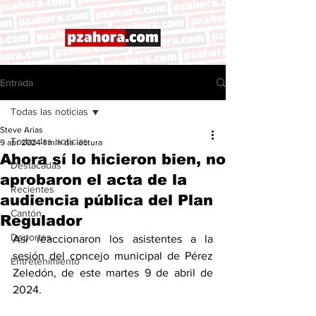
Entrada
Todas las noticias
Steve Arias
Todas las noticias
9 abr 2024
1 min de lectura
Ahora sí lo hicieron bien, no
Destacadas
aprobaron el acta de la
Recientes
audiencia pública del Plan
Cantón
Regulador
Deportes
Así reaccionaron los asistentes a la 
sesión del concejo municipal de Pérez 
Entretenimiento
Zeledón, de este martes 9 de abril de 
2024. 