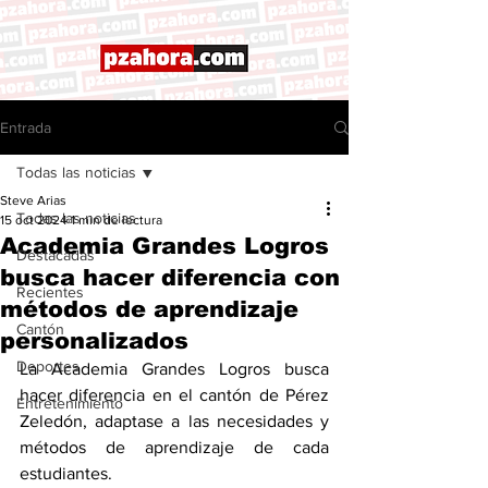
Entrada
Todas las noticias
Steve Arias
Todas las noticias
15 oct 2024
1 min de lectura
Academia Grandes Logros
Destacadas
busca hacer diferencia con
Recientes
métodos de aprendizaje
Cantón
personalizados
Deportes
La Academia Grandes Logros busca 
hacer diferencia en el cantón de Pérez 
Entretenimiento
Zeledón, adaptase a las necesidades y 
métodos de aprendizaje de cada 
estudiantes. 