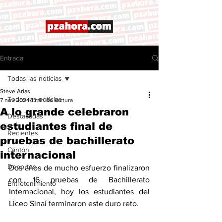
Entrada
Todas las noticias
Steve Arias
Todas las noticias
7 nov 2024
1 min de lectura
A lo grande celebraron
Destacadas
estudiantes final de
Recientes
pruebas de bachillerato
Cantón
internacional
Deportes
Dos años de mucho esfuerzo finalizaron 
con 16 pruebas de Bachillerato 
Entretenimiento
Internacional, hoy los estudiantes del 
Liceo Sinaí terminaron este duro reto. 