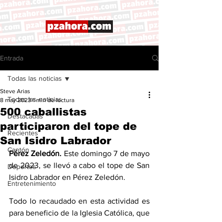
Entrada
Todas las noticias
Steve Arias
Todas las noticias
8 may 2023
1 min de lectura
500 caballistas
Destacadas
participaron del tope de
Recientes
San Isidro Labrador
Cantón
Pérez Zeledón. 
Este domingo 7 de mayo 
de 2023, se llevó a cabo el tope de San 
Deportes
Isidro Labrador en Pérez Zeledón. 
Entretenimiento
Todo lo recaudado en esta actividad es 
para beneficio de la Iglesia Católica, que 