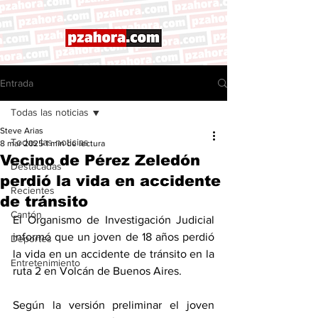
Entrada
Todas las noticias
Steve Arias
Todas las noticias
8 mar 2025
1 min de lectura
Vecino de Pérez Zeledón
Destacadas
perdió la vida en accidente
Recientes
de tránsito
Cantón
El Organismo de Investigación Judicial 
informó que un joven de 18 años perdió 
Deportes
la vida en un accidente de tránsito en la 
Entretenimiento
ruta 2 en Volcán de Buenos Aires.
Según la versión preliminar el joven 