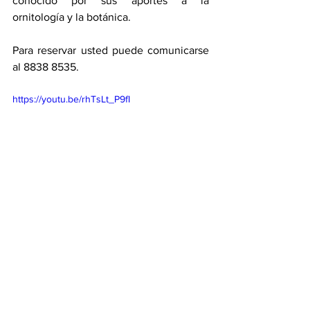
conocido por sus aportes a la 
ornitología y la botánica. 
Para reservar usted puede comunicarse 
al 8838 8535. 
https://youtu.be/rhTsLt_P9fI