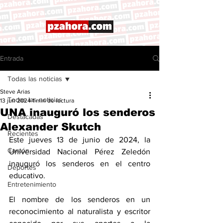
Entrada
Todas las noticias
Steve Arias
Todas las noticias
13 jun 2024
1 min de lectura
UNA inauguró los senderos
Destacadas
Alexander Skutch
Recientes
Este jueves 13 de junio de 2024, la 
Cantón
Universidad Nacional Pérez Zeledón 
inauguró los senderos en el centro 
Deportes
educativo. 
Entretenimiento
El nombre de los senderos en un 
reconocimiento al naturalista y escritor 