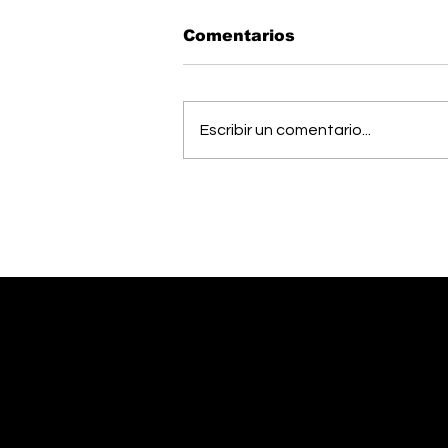
Comentarios
Escribir un comentario...
Músico generaleño
busca cumplir el sueño
de estudiar una
maestría en Estados
Unidos