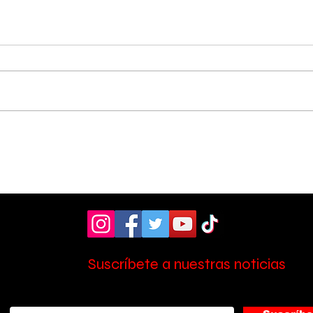
Pérez Zeledón fue sede
Cole
de foro sobre los 10
rec
años de la Ley de
cam
Promoción de la
e i
Autonomía Personal
Suscríbete a nuestras noticias