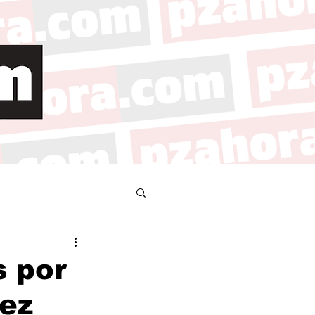
s por
ez