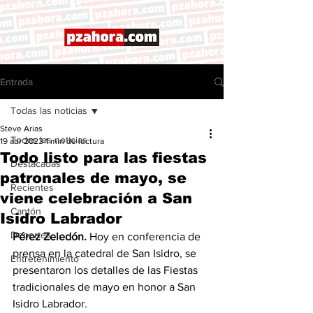
Entrada
Todas las noticias
Steve Arias
Todas las noticias
19 abr 2023
1 min de lectura
Todo listo para las fiestas
Destacadas
patronales de mayo, se
Recientes
viene celebración a San
Cantón
Isidro Labrador
Deportes
Pérez Zeledón.
 Hoy en conferencia de 
prensa en la catedral de San Isidro, se 
Entretenimiento
presentaron los detalles de las Fiestas 
tradicionales de mayo en honor a San 
Isidro Labrador. 