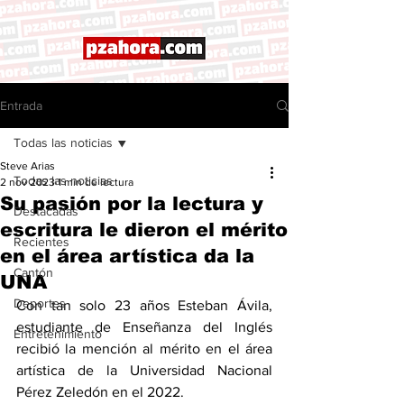
Entrada
Todas las noticias
Steve Arias
Todas las noticias
2 nov 2023
1 min de lectura
Su pasión por la lectura y
Destacadas
escritura le dieron el mérito
Recientes
en el área artística da la
Cantón
UNA
Deportes
Con tan solo 23 años Esteban Ávila, 
estudiante de Enseñanza del Inglés 
Entretenimiento
recibió la mención al mérito en el área 
artística de la Universidad Nacional 
Pérez Zeledón en el 2022. 