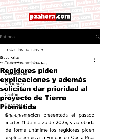
Entrada
Todas las noticias
Steve Arias
Todas las noticias
13 mar 2025
1 min de lectura
Regidores piden
Destacadas
explicaciones y además
Recientes
solicitan dar prioridad al
Cantón
proyecto de Tierra
Deportes
Prometida
En un moción presentada el pasado 
Entretenimiento
martes 11 de marzo de 2025, y aprobada 
de forma unánime los regidores piden 
explicaciones a la Fundación Costa Rica 