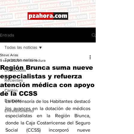
Entrada
Todas las noticias
Steve Arias
Todas las noticias
9 sept 2025
1 min de lectura
Región Brunca suma nueve
Destacadas
especialistas y refuerza
Recientes
atención médica con apoyo
Cantón
de la CCSS
Deportes
La Defensoría de los Habitantes destacó 
los avances en la dotación de médicos 
Entretenimiento
especialistas en la Región Brunca, 
donde la Caja Costarricense del Seguro 
Social (CCSS) incorporó nueve 