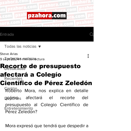
Entrada
Todas las noticias
Steve Arias
Todas las noticias
9 sept 2024
1 min de lectura
Recorte de presupuesto
Destacadas
afectará a Colegío
Recientes
Científico de Pérez Zeledón
Cantón
Roberto Mora, nos explica en detalle 
¿cómo afectará el recorte del 
Deportes
presupuesto al Colegio Científico de 
Entretenimiento
Pérez Zeledón? 
Mora expresó que tendrá que despedir a 