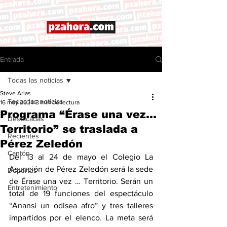
Entrada
Todas las noticias
Steve Arias
Todas las noticias
16 may 2024
3 min de lectura
Programa “Érase una vez…
Destacadas
Territorio” se traslada a
Recientes
Pérez Zeledón
Cantón
Del 13 al 24 de mayo el Colegio La 
Asunción de Pérez Zeledón será la sede 
Deportes
de Érase una vez … Territorio. Serán un 
Entretenimiento
total de 19 funciones del espectáculo 
“Anansi un odisea afro” y tres talleres 
impartidos por el elenco. La meta será 