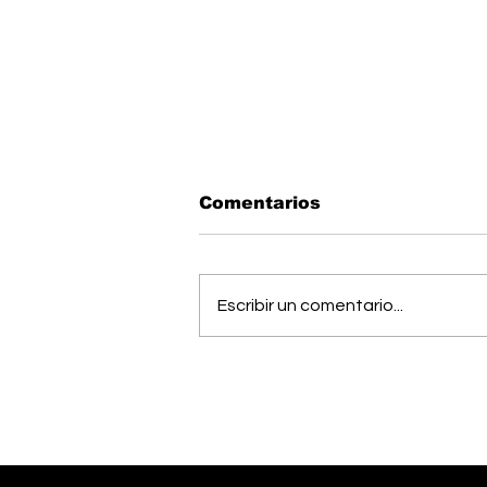
Comentarios
Escribir un comentario...
Músico generaleño
busca cumplir el sueño
de estudiar una
maestría en Estados
Unidos