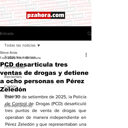
Entrada
Todas las noticias
Steve Arias
Todas las noticias
1 oct 2025
1 min de lectura
PCD desarticula tres
Destacadas
ventas de drogas y detiene
Recientes
a ocho personas en Pérez
Cantón
Zeledón
Deportes
Este 30 de setiembre de 2025, la Policía 
de Control de Drogas (PCD) desarticuló 
Entretenimiento
tres puntos de venta de drogas que 
operaban de manera independiente en 
Pérez Zeledón y que representaban una 