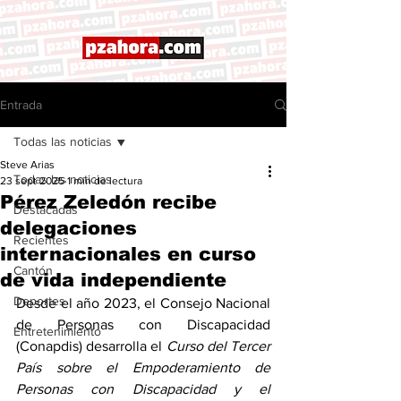
Entrada
Todas las noticias
Steve Arias
Todas las noticias
23 sept 2025
1 min de lectura
Pérez Zeledón recibe
Destacadas
delegaciones
Recientes
internacionales en curso
Cantón
de vida independiente
Deportes
Desde el año 2023, el Consejo Nacional 
de Personas con Discapacidad 
Entretenimiento
(Conapdis) desarrolla el 
Curso del Tercer 
País sobre el Empoderamiento de 
Personas con Discapacidad y el 