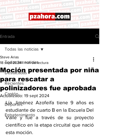
Entrada
Todas las noticias
Steve Arias
Todas las noticias
18 sept 2024
1 min de lectura
Moción presentada por niña
Destacadas
para rescatar a
Recientes
polinizadores fue aprobada
Cantón
Actualizado:
19 sept 2024
Lía Jiménez Azofeifa tiene 9 años es 
Deportes
estudiante de cuarto B en la Escuela Del 
Entretenimiento
Valle y fue a través de su proyecto 
científico en la etapa circuital que nació 
esta moción. 