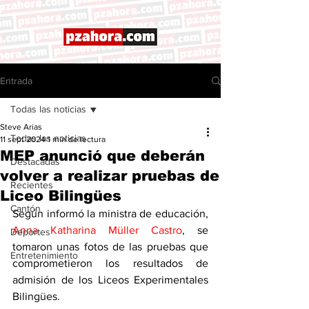
Entrada
Todas las noticias
Steve Arias
Todas las noticias
11 sept 2024
1 min de lectura
MEP anunció que deberán
Destacadas
volver a realizar pruebas de
Recientes
Liceo Bilingües
Cantón
Según informó la ministra de educación, 
Anna Katharina Müller Castro
, se 
Deportes
tomaron unas fotos de las pruebas que 
Entretenimiento
comprometieron los resultados de 
admisión de los Liceos Experimentales 
Bilingües. 