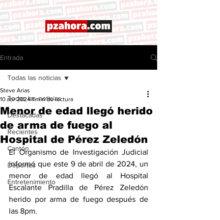
Entrada
Todas las noticias
Steve Arias
Todas las noticias
10 abr 2024
1 min de lectura
Menor de edad llegó herido
Destacadas
de arma de fuego al
Recientes
Hospital de Pérez Zeledón
Cantón
El Organismo de Investigación Judicial 
informó que este 9 de abril de 2024, un 
Deportes
menor de edad llegó al Hospital 
Entretenimiento
Escalante Pradilla de Pérez Zeledón 
herido por arma de fuego después de 
las 8pm.