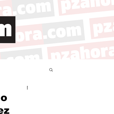
no
ez