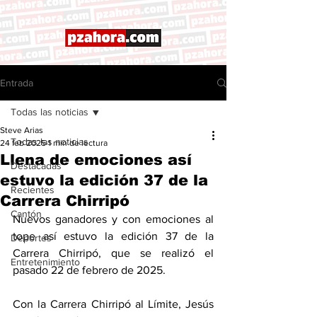
Entrada
Todas las noticias
Steve Arias
Todas las noticias
24 feb 2025
1 min de lectura
Llena de emociones así
Destacadas
estuvo la edición 37 de la
Recientes
Carrera Chirripó
Cantón
Nuevos ganadores y con emociones al 
tope así estuvo la edición 37 de la 
Deportes
Carrera Chirripó, que se realizó el 
Entretenimiento
pasado 22 de febrero de 2025. 
Con la Carrera Chirripó al Límite, Jesús 