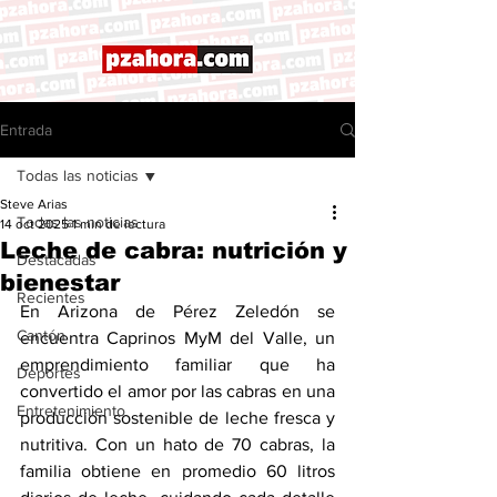
Entrada
Todas las noticias
Steve Arias
Todas las noticias
14 oct 2025
1 min de lectura
Leche de cabra: nutrición y
Destacadas
bienestar
Recientes
En Arizona de Pérez Zeledón se 
Cantón
encuentra Caprinos MyM del Valle, un 
emprendimiento familiar que ha 
Deportes
convertido el amor por las cabras en una 
Entretenimiento
producción sostenible de leche fresca y 
nutritiva. Con un hato de 70 cabras, la 
familia obtiene en promedio 60 litros 