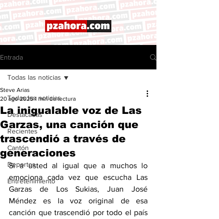
Entrada
Todas las noticias
Steve Arias
Todas las noticias
20 ago 2025
1 min de lectura
La inigualable voz de Las
Destacadas
Garzas, una canción que
Recientes
trascendió a través de
Cantón
generaciones
Deportes
Si a usted al igual que a muchos lo 
emociona cada vez que escucha Las 
Entretenimiento
Garzas de Los Sukias, Juan José 
Méndez es la voz original de esa 
canción que trascendió por todo el país 