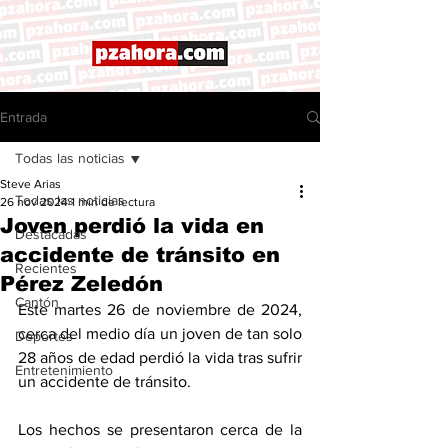
Entrada
Todas las noticias
Steve Arias
Todas las noticias
26 nov 2024
1 min de lectura
Joven perdió la vida en
Destacadas
accidente de tránsito en
Recientes
Pérez Zeledón
Cantón
Este martes 26 de noviembre de 2024, 
cerca del medio día un joven de tan solo 
Deportes
28 años de edad perdió la vida tras sufrir 
Entretenimiento
un accidente de tránsito. 
Los hechos se presentaron cerca de la 