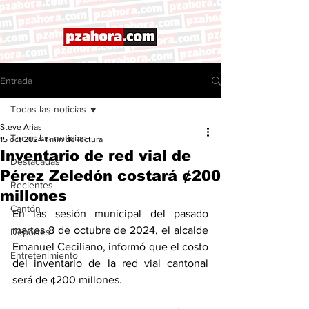
Entrada
Todas las noticias
Steve Arias
Todas las noticias
15 oct 2024
1 min de lectura
Inventario de red vial de
Destacadas
Pérez Zeledón costará ¢200
Recientes
millones
Cantón
En las sesión municipal del pasado 
martes 8 de octubre de 2024, el alcalde 
Deportes
Emanuel Ceciliano, informó que el costo 
Entretenimiento
del inventario de la red vial cantonal 
será de ¢200 millones. 