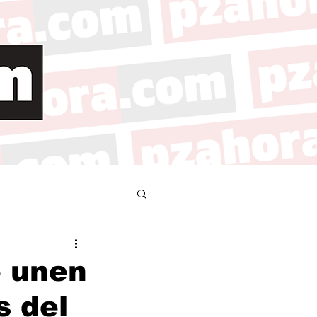
e unen
s del