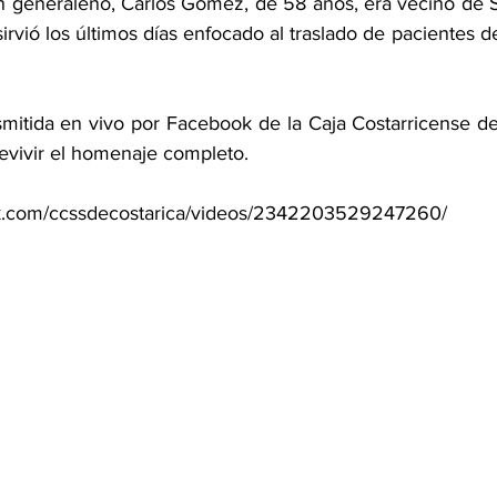
un generaleño, Carlos Gómez, de 58 años, era vecino de S
rvió los últimos días enfocado al traslado de pacientes 
smitida en vivo por Facebook de la Caja Costarricense de
vivir el homenaje completo.  
ok.com/ccssdecostarica/videos/2342203529247260/