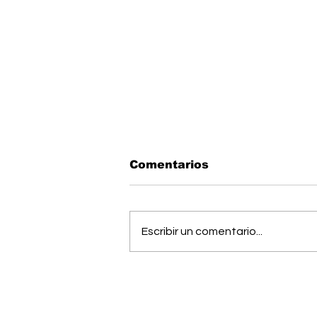
Comentarios
Escribir un comentario...
OIJ capturó a alias
"Diablo", uno de los
hombres más buscados
del país