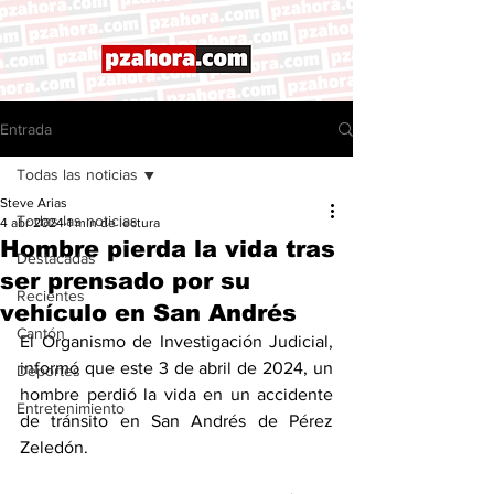
Entrada
Todas las noticias
Steve Arias
Todas las noticias
4 abr 2024
1 min de lectura
Hombre pierda la vida tras
Destacadas
ser prensado por su
Recientes
vehículo en San Andrés
Cantón
El Organismo de Investigación Judicial, 
informó que este 3 de abril de 2024, un 
Deportes
hombre perdió la vida en un accidente 
Entretenimiento
de tránsito en San Andrés de Pérez 
Zeledón. 