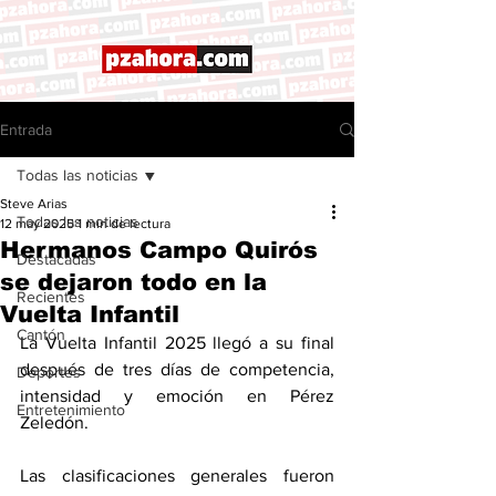
Entrada
Todas las noticias
Steve Arias
Todas las noticias
12 may 2025
1 min de lectura
Hermanos Campo Quirós
Destacadas
se dejaron todo en la
Recientes
Vuelta Infantil
Cantón
La Vuelta Infantil 2025 llegó a su final 
después de tres días de competencia, 
Deportes
intensidad y emoción en Pérez 
Entretenimiento
Zeledón. 
Las clasificaciones generales fueron 